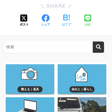
SHARE
LINE
ポスト
シェア
はてブ
整える｜道具
余白と｜暮らし