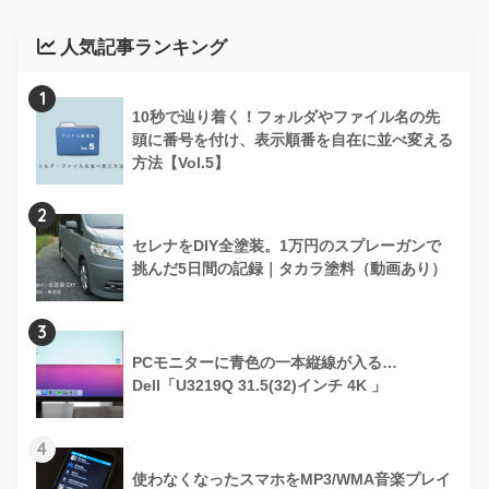
人気記事ランキング
1
10秒で辿り着く！フォルダやファイル名の先
頭に番号を付け、表示順番を自在に並べ変える
方法【Vol.5】
2
セレナをDIY全塗装。1万円のスプレーガンで
挑んだ5日間の記録｜タカラ塗料（動画あり）
3
PCモニターに青色の一本縦線が入る…
Dell「U3219Q 31.5(32)インチ 4K 」
4
使わなくなったスマホをMP3/WMA音楽プレイ