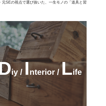
・元SEの視点で選び抜いた、一生モノの「道具と習
D
I
L
iy /
nterior /
ife