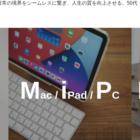
常の境界をシームレスに繋ぎ、人生の質を向上させる。50代
M
i
P
ac /
Pad /
C