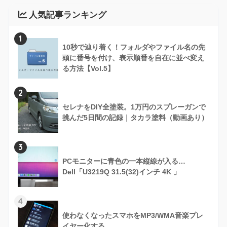
人気記事ランキング
1
10秒で辿り着く！フォルダやファイル名の先
頭に番号を付け、表示順番を自在に並べ変え
る方法【Vol.5】
2
セレナをDIY全塗装。1万円のスプレーガンで
挑んだ5日間の記録｜タカラ塗料（動画あり）
3
PCモニターに青色の一本縦線が入る…
Dell「U3219Q 31.5(32)インチ 4K 」
4
使わなくなったスマホをMP3/WMA音楽プレ
イヤー化する