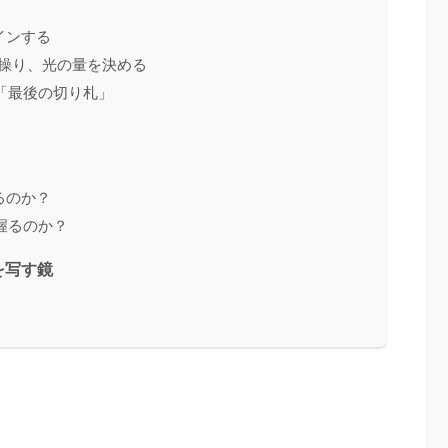
インする
を操り、光の量を決める
す「最後の切り札」
」
るのか？
握るのか？
を写す鏡