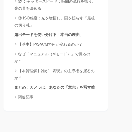
② シャッタースピード：時間の流れを操り、
光の量を決める
③ ISO感度：光を増幅し、闇を照らす「最後
の切り札」
露出モードを使い分ける「本当の理由」
【基本】P/S/A/Mで何が変わるのか？
なぜ「マニュアル（Mモード）」で撮るの
か？
【本質理解】誰が「表現」の主導権を握るの
か？
まとめ：カメラは、あなたの「意志」を写す鏡
関連記事