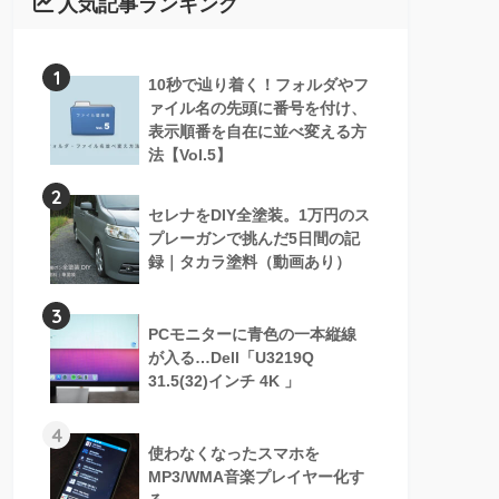
人気記事ランキング
1
10秒で辿り着く！フォルダやフ
ァイル名の先頭に番号を付け、
表示順番を自在に並べ変える方
法【Vol.5】
2
セレナをDIY全塗装。1万円のス
プレーガンで挑んだ5日間の記
録｜タカラ塗料（動画あり）
3
PCモニターに青色の一本縦線
が入る…Dell「U3219Q
31.5(32)インチ 4K 」
4
使わなくなったスマホを
MP3/WMA音楽プレイヤー化す